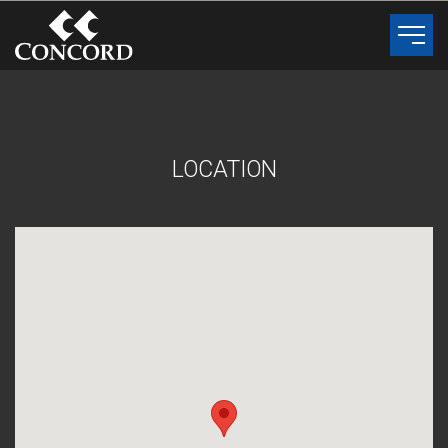
L
O
C
A
T
I
O
N